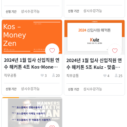
김은호, 김지은, 박정연)
김현수, 윤정인, 조진호)
상시수강가능
신청 기간
상시수강가능
신청 기간
2024년 1월 입사 신입직원 연
2024년 1월 입사 신입직원 연
수 해커톤 4조 Kos-Money
수 해커톤 5조 Kuiz - 맞춤형
Zen - 자산 시뮬레이터 (김재
금융퀴즈 (장동훈 김수민 박
직무공통
3
20
직무공통
4
25
원, 박성훈, 정소연)
수환)
상시수강가능
상시수강가능
신청 기간
신청 기간