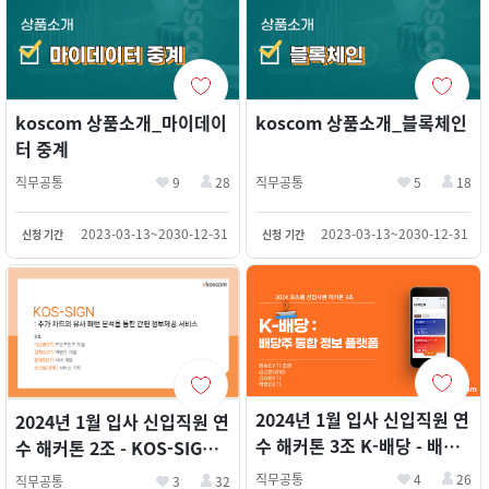
koscom 상품소개_마이데이
koscom 상품소개_블록체인
터 중계
직무공통
9
28
직무공통
5
18
2023-03-13~2030-12-31
2023-03-13~2030-12-31
신청 기간
신청 기간
2024년 1월 입사 신입직원 연
2024년 1월 입사 신입직원 연
수 해커톤 3조 K-배당 - 배당
수 해커톤 2조 - KOS-SIGN -
주 통합 정보 플랫폼 (임동진,
차트유사패턴분석 (박상준,
직무공통
4
26
직무공통
3
32