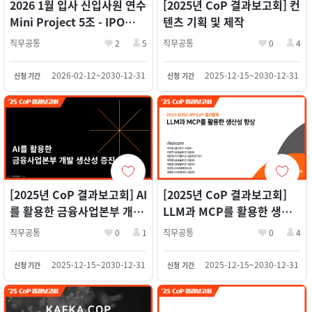
2026 1월 입사 신입사원 연수
[2025년 CoP 결과보고회] 컨
Mini Project 5조 - IPO
텐츠 기획 및 제작
CHECK
직무공통
2
5
직무공통
0
4
2026-02-12~2030-12-31
2025-12-15~2030-12-31
신청 기간
신청 기간
[2025년 CoP 결과보고회] AI
[2025년 CoP 결과보고회]
를 활용한 금융사업본부 개발
LLM과 MCP를 활용한 생산
생산성 증진
성향상
직무공통
0
1
직무공통
0
4
2025-12-15~2030-12-31
2025-12-15~2030-12-31
신청 기간
신청 기간