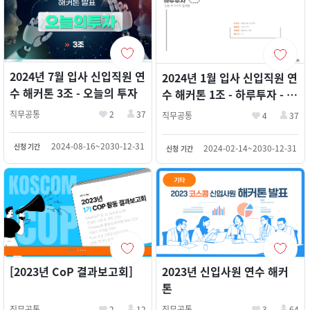
2024년 7월 입사 신입직원 연
2024년 1월 입사 신입직원 연
수 해커톤 3조 - 오늘의 투자
수 해커톤 1조 - 하루투자 - 잔
돈 주식투자 플랫폼 (장시우,
직무공통
2
37
직무공통
4
37
최윤영, 이해연, 정진서)
2024-08-16~2030-12-31
신청 기간
2024-02-14~2030-12-31
신청 기간
2023년 신입사원 연수 해커
[2023년 CoP 결과보고회]
톤
직무공통
3
64
직무공통
2
12