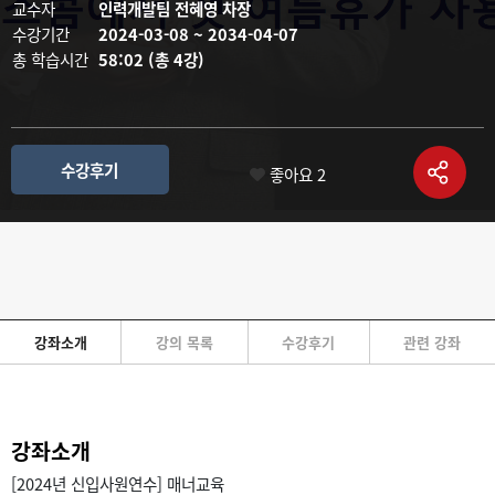
교수자
인력개발팀 전혜영 차장
수강기간
2024-03-08 ~ 2034-04-07
총 학습시간
58:02 (총 4강)
수강후기
좋아요
2
강좌소개
강의 목록
수강후기
관련 강좌
강좌소개
[2024년 신입사원연수] 매너교육