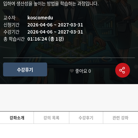
입하여 생산성을 높이는 방법을 학습하는 과정입니다.
교수자
koscomedu
신청기간
2026-04-06 ~ 2027-03-31
수강기간
2026-04-06 ~ 2027-03-31
총 학습시간
01:16:24 (총 1강)
수강후기
좋아요
0
강좌소개
강의 목록
수강후기
관련 강좌