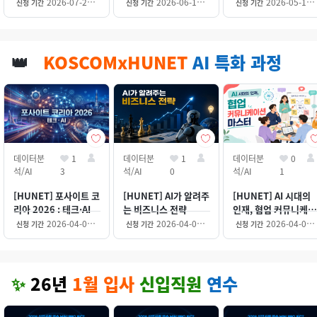
동영상, 바이브코딩)
2026-07-27~2028-12-31
2026-06-10~2028-12-31
2026-05-18~2028-12-31
신청 기간
신청 기간
신청 기간
👑
KOSCOMxHUNET
AI 특화 과정
데이터분
1
데이터분
1
데이터분
0
석/AI
3
석/AI
0
석/AI
1
[HUNET] 포사이트 코
[HUNET] AI가 알려주
[HUNET] AI 시대의
리아 2026 : 테크·AI
는 비즈니스 전략
인재, 협업 커뮤니케이
션 마스터
2026-04-06~2027-03-31
2026-04-06~2027-03-31
2026-04-06~2027-03-31
신청 기간
신청 기간
신청 기간
✨
26년
1월 입사
신입직원
연수