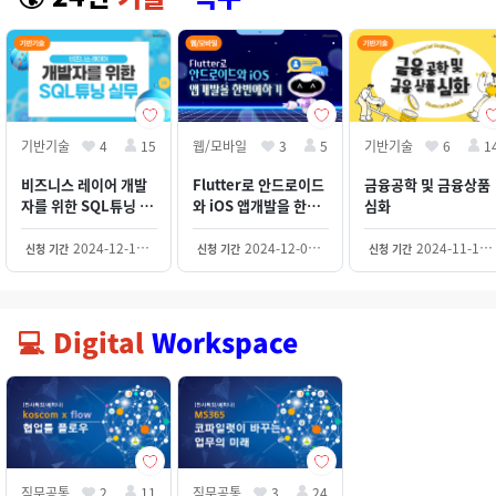
기반기술
4
15
웹/모바일
3
5
기반기술
6
1
비즈니스 레이어 개발
Flutter로 안드로이드
금융공학 및 금융상품
자를 위한 SQL튜닝 실
와 iOS 앱개발을 한번
심화
무
에 하기
2024-12-19~2026-12-31
2024-12-04~2026-12-31
2024-11-18~2026-12-31
신청 기간
신청 기간
신청 기간
💻 Digital
Workspace
직무공통
2
11
직무공통
3
24