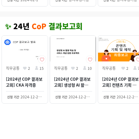
윤영, 이해연, 정진서)
김은호, 김지은, 박정
환)
연)
✨
24년
CoP
결과보고회
직무공통
2
15
직무공통
2
10
직무공통
2
[2024년 COP 결과보
[2024년 COP 결과보
[2024년 COP 결과보
고회] CKA 자격증
고회] 생성형 AI 활용
고회] 컨텐츠 기획 및
학습 및 서비스 개념 검
제작
증 프로젝트
2024-12-20~2030-12-31
2024-12-20~2030-12-31
2024-12-20~2030-12-31
신청 기간
신청 기간
신청 기간