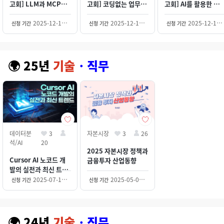
고회] LLM과 MCP를
고회] 코딩없는 업무생
고회] AI를 활용한 금
활용한 생산성향상
산성 향상 및 금융권 활
사업본부 개발 생산성
용방안 연구
증진
2025-12-15~2030-12-31
2025-12-15~2030-12-31
2025-12-15~2030-12-31
신청 기간
신청 기간
신청 기간
🌍 25년
기술
・직무
데이터분
3
자본시장
3
26
석/AI
20
2025 자본시장 정책과
Cursor AI 노코드 개
금융투자 산업동향
발의 실전과 최신 트렌
드
2025-07-10~2027-12-31
2025-05-01~2027-12-31
신청 기간
신청 기간
🌍
24년
기술
・직무