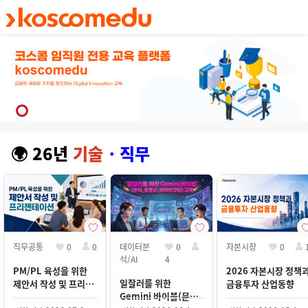
메인 콘텐츠로 건너뛰기
🌍
26년
기술
・직무
직무공통
0
0
데이터분
0
자본시장
0
석/AI
4
PM/PL 육성을 위한
2026 자본시장 정책
일잘러를 위한
제안서 작성 및 프리젠
금융투자 산업동향
Gemini 바이블(문서,
테이션